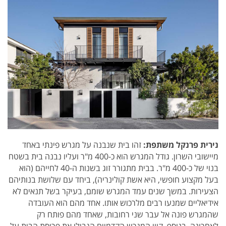
נירית פרנקל משתפת:
זהו בית שנבנה על מגרש פינתי באחד
מיישובי השרון. גודל המגרש הוא כ-400 מ"ר ועליו נבנה בית בשטח
בנוי של כ-400 מ"ר. בבית מתגורר זוג בשנות ה-40 לחייהם (הוא
בעל מקצוע חופשי, היא אשת קולינריה), ביחד עם שלושת בנותיהם
הצעירות. במשך שנים עמד המגרש שומם, בעיקר בשל תנאים לא
אידיאליים שמנעו רבים מלרכוש אותו. אחד מהם הוא העובדה
שהמגרש פונה אל עבר שני רחובות, שאחד מהם פותח רק
לאחרונה. בנוסף, קווי המגרש הקדמיים הגבילו את פריסת הבית על