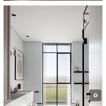
גלילה
לראש
העמוד