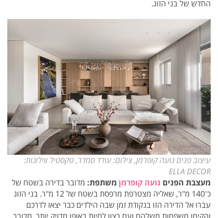
החדש של בני הזוג.
עיצוב פנים נועה קופרמן, צילום: עודד סמדר, טקסטיל ווילונות:
ELLA DECOR
מעצבת הפנים
נועה קופרמן
משתפת:
מדובר בדירה בשטח של
כ־140 מ"ר, שאליה מצטרפת מרפסת בשטח של 12 מ"ר. בני הזוג
עברו אל הדירה הזו בנקודת זמן שבה הילדים כבר יצאו לדרכם
והקימו משפחות משלהם ועם רצון לחיות באופן מדויק יותר. מדובר