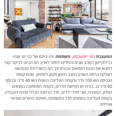
המעצבת
בטי יעקובסון
משתפת:
זהו ביתם של בני זוג
ש
היו
ברילוקיישן כשבע שנים והחליטו לחזור לארץ. הם הגיעו לביקור קצר
למצוא את הנכס המתאים עבורם וכך הם
רכשו דירת פנטהאוז
דופלקס ברמת השרון במצב מיושן וזקוק לשיפוץ.
שטח קומת
הכניסה הוא 100 מ"ר ובקומה העליונה השטח הוא 40 מ"ר, ובנוסף
60 מ"ר גג. בבית יש חמישה חדרים,
בקומה התחתונה נמצאים
הסלון, המטבח, שני חדרי ילדים, חדר הרחצה הכללי ופינת העבודה.
בקומה העליונה נמצאים חדר המשפחה, סוויטת ההורים ושרותי
אורחים.