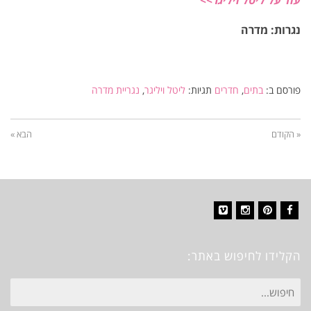
עוד על ליטל ויליגר>>
נגרות: מדרה
פורסם ב:
בתים
,
חדרים
תגיות:
ליטל ויליגר
,
נגריית מדרה
« הקודם
הבא »
Vimeo
Instagram
Pinterest
Facebook
הקלידו לחיפוש באתר:
חיפוש
עבור: