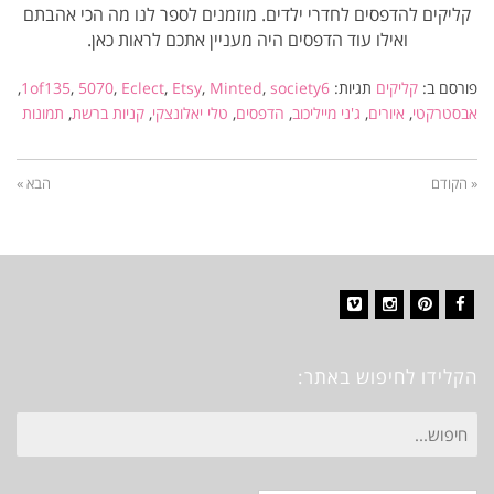
קליקים להדפסים לחדרי ילדים. מוזמנים לספר לנו מה הכי אהבתם
ואילו עוד הדפסים היה מעניין אתכם לראות כאן.
פורסם ב:
קליקים
תגיות:
society6
,
Minted
,
Etsy
,
Eclect
,
5070
,
1of135
,
אבסטרקטי
,
איורים
,
ג'ני מייליכוב
,
הדפסים
,
טלי יאלונצקי
,
קניות ברשת
,
תמונות
« הקודם
הבא »
Vimeo
Instagram
Pinterest
Facebook
הקלידו לחיפוש באתר:
חיפוש
עבור: