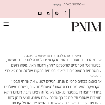
חיפוש
>>לחיפוש באתר:
עבור:
Vimeo
Instagram
Pinterest
Facebook
תפרי
ראשי
»
טרנדולוגיה
»
ריצוף שיוצא מהמשבצת
אריחי הבטון המעוטרים התקמבקו עלינו לטובה לפני יותר מעשור,
ובניגוד לכל הטרנדים שהספקנו לאמץ ולזנוח מאז, עושה רושם
שהאריחים המעוטרים דווקא די בטוחים במקום שלהם, והם כאן כדי
להישאר.
אז בעצם בבתים פרטיים אנחנו רגילים לפגוש את אריחי הבטון
והקרמיקה המעוטרים בדוגמאות "מפעם"/חדישות, כשהם משולבים
בחדרי רחצה או במטבחים, אבל לא על זה רצינו לדבר. אנחנו דווקא
חושבות שאחרי תקופה כל כך ארוכה שהם איתנו, הגיע הזמן לתת
להם את הכבוד הראוי ולהוציא אותם מהמשבצת הזו אל קידמת