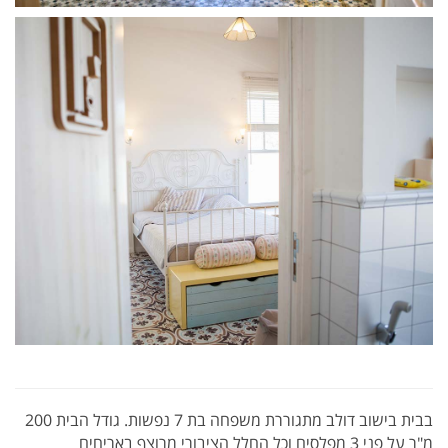
בבית בישוב דולב מתגוררת משפחה בת 7 נפשות. גודל הבית 200
מ"ר על פני 3 מפלסים וכל החלל הציבורי מרוצף באריחים