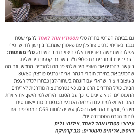
גם בביתה הפרטי בחרה טלי
מסטודיו אחד לאחד
לרצף שטח
נכבד באריחי גרניט פורצלן עם פאטרן שמחבר בין ישן לחדש. טלי
אפילו השתמשה באריחים אלו כחיפוי בחדר השינה.
טלי משתפת:
" זוהי דירת 4 חדרים בת כ-90 מ"ר בשכונת קטמון בירושלים.
ביקשנו להכניס את האופי הירושלמי פנימה ולהגדירו מחדש, וזה מה
שהכתיב את בחירת חומרי הגמר. אריחי גרניט פורצלן 80/80
בעיצוב וייצור ישראלי עם דוגמה בשחור-לבן נבחרו לכלל רצפת
הבית, כולל החדרים הרטובים, כאינטרפרטציה מודרנית לאריחים
המעוטרים המאופיינים כל כך עם הסגנון הירושלמי הישן. את אווירת
האבן הירושלמית עם המראה הטבעי הכנסנו בזכות יישום טיח
מינרלי, ותקרת המבואה והסלון עשויה לוחות OSB המחליפים את
לוחות הגבס הסטנדרטיים".
עיצוב: סטודיו אחד לאחד,
צילום: גלית
דויטש, אריחים מעוטרים: נגב קרמיקה