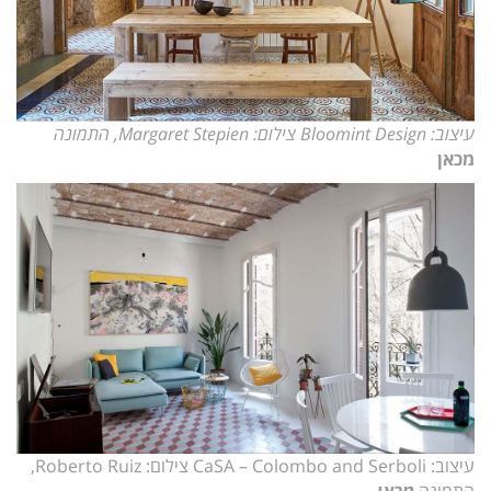
עיצוב: Bloomint Design צילום: Margaret Stepien, התמונה
מכאן
עיצוב: CaSA – Colombo and Serboli צילום: Roberto Ruiz,
התמונה
מכאן