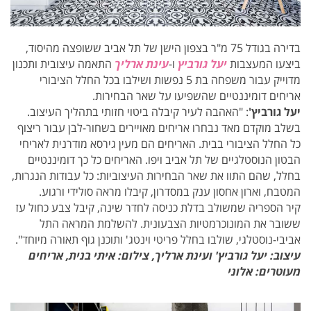
בדירה בגודל 75 מ"ר בצפון הישן של תל אביב ששופצה מהיסוד,
ביצעו המעצבות
יעל גורביץ
ו-
עינת ארליך
התאמה עיצובית ותכנון
מדוייק עבור משפחה בת 5 נפשות ושילבו בכל החלל הציבורי
אריחים דומיננטיים שהשפיעו על שאר הבחירות.
יעל גורביץ'
: "האהבה לעיר קיבלה ביטוי חזותי בתהליך העיצוב.
בשלב מוקדם מאד נבחרו אריחים מאויירים בשחור-לבן עבור ריצוף
כל החלל הציבורי בבית. האריחים הם מעין גירסא מודרנית לאריחי
הבטון הנוסטלגיים של תל אביב ויפו. האריחים כל כך דומיננטיים
בחלל, שהם התוו את שאר הבחירות העיצוביות: כל עבודות הנגרות,
המטבח, וארון אחסון ענק במסדרון, קיבלו מראה סולידי ורגוע.
קיר הספריה שמשולב בדלת כניסה לחדר שינה, קיבל צבע כחול עז
ששובר את המונוכרמטיות הצבעונית. להשלמת המראה התל
אביבי-נוסטלגי, שולבו בחלל פריטי וינטג' ותוכנן גוף תאורה מיוחד".
עיצוב: יעל גורביץ' ועינת ארליך, צילום: איתי בנית, אריחים
מעוטרים: אלוני