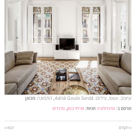
עיצוב: loox, צילום: Adrià Goula Sardà, התמונה
מכאן
פורסם ב:
טרנדולוגיה
תגיות:
אריחי בטון
,
טרנדים
« הקודם
הבא »