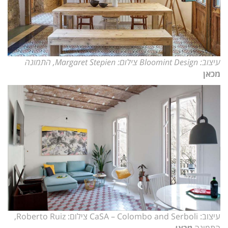
עיצוב: Bloomint Design צילום: Margaret Stepien, התמונה
מכאן
עיצוב: CaSA – Colombo and Serboli צילום: Roberto Ruiz,
התמונה
מכאן