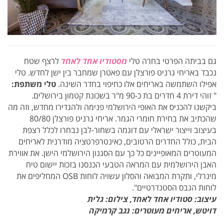
גם בביתה הפרטי בחרה טלי
מסטודיו אחד לאחד
לרצף שטח
נכבד באריחי גרניט פורצלן עם פאטרן שמחבר בין ישן לחדש. טלי
אפילו השתמשה באריחים אלו כחיפוי בחדר השינה.
טלי משתפת:
" זוהי דירת 4 חדרים בת כ-90 מ"ר בשכונת קטמון בירושלים.
ביקשנו להכניס את האופי הירושלמי פנימה ולהגדירו מחדש, וזה מה
שהכתיב את בחירת חומרי הגמר. אריחי גרניט פורצלן 80/80
בעיצוב וייצור ישראלי עם דוגמה בשחור-לבן נבחרו לכלל רצפת
הבית, כולל החדרים הרטובים, כאינטרפרטציה מודרנית לאריחים
המעוטרים המאופיינים כל כך עם הסגנון הירושלמי הישן. את אווירת
האבן הירושלמית עם המראה הטבעי הכנסנו בזכות יישום טיח
מינרלי, ותקרת המבואה והסלון עשויה לוחות OSB המחליפים את
לוחות הגבס הסטנדרטיים".
עיצוב: סטודיו אחד לאחד,
צילום: גלית
דויטש, אריחים מעוטרים: נגב קרמיקה