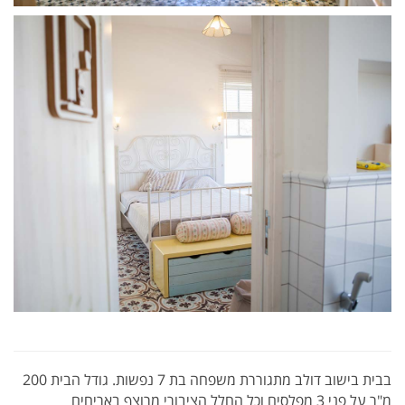
בבית בישוב דולב מתגוררת משפחה בת 7 נפשות. גודל הבית 200
מ"ר על פני 3 מפלסים וכל החלל הציבורי מרוצף באריחים