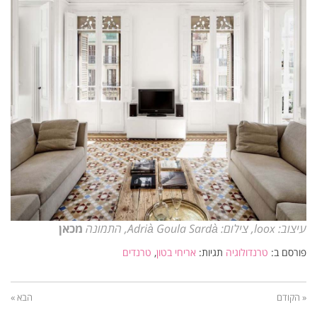
עיצוב: loox, צילום: Adrià Goula Sardà, התמונה
מכאן
פורסם ב:
טרנדולוגיה
תגיות:
אריחי בטון
,
טרנדים
« הקודם
הבא »