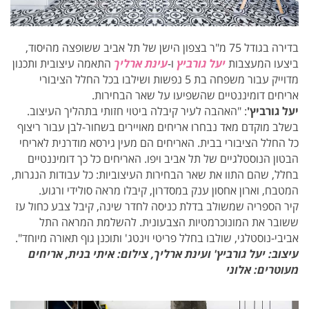
בדירה בגודל 75 מ"ר בצפון הישן של תל אביב ששופצה מהיסוד,
ביצעו המעצבות
יעל גורביץ
ו-
עינת ארליך
התאמה עיצובית ותכנון
מדוייק עבור משפחה בת 5 נפשות ושילבו בכל החלל הציבורי
אריחים דומיננטיים שהשפיעו על שאר הבחירות.
יעל גורביץ'
: "האהבה לעיר קיבלה ביטוי חזותי בתהליך העיצוב.
בשלב מוקדם מאד נבחרו אריחים מאויירים בשחור-לבן עבור ריצוף
כל החלל הציבורי בבית. האריחים הם מעין גירסא מודרנית לאריחי
הבטון הנוסטלגיים של תל אביב ויפו. האריחים כל כך דומיננטיים
בחלל, שהם התוו את שאר הבחירות העיצוביות: כל עבודות הנגרות,
המטבח, וארון אחסון ענק במסדרון, קיבלו מראה סולידי ורגוע.
קיר הספריה שמשולב בדלת כניסה לחדר שינה, קיבל צבע כחול עז
ששובר את המונוכרמטיות הצבעונית. להשלמת המראה התל
אביבי-נוסטלגי, שולבו בחלל פריטי וינטג' ותוכנן גוף תאורה מיוחד".
עיצוב: יעל גורביץ' ועינת ארליך, צילום: איתי בנית, אריחים
מעוטרים: אלוני