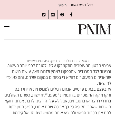
חיפוש
>>לחיפוש באתר:
עבור:
Vimeo
Instagram
Pinterest
Facebook
תפרי
ראשי
»
טרנדולוגיה
»
ריצוף שיוצא מהמשבצת
אריחי הבטון המעוטרים התקמבקו עלינו לטובה לפני יותר מעשור,
ובניגוד לכל הטרנדים שהספקנו לאמץ ולזנוח מאז, עושה רושם
שהאריחים המעוטרים דווקא די בטוחים במקום שלהם, והם כאן כדי
להישאר.
אז בעצם בבתים פרטיים אנחנו רגילים לפגוש את אריחי הבטון
והקרמיקה המעוטרים בדוגמאות "מפעם"/חדישות, כשהם משולבים
בחדרי רחצה או במטבחים, אבל לא על זה רצינו לדבר. אנחנו דווקא
חושבות שאחרי תקופה כל כך ארוכה שהם איתנו, הגיע הזמן לתת
להם את הכבוד הראוי ולהוציא אותם מהמשבצת הזו אל קידמת