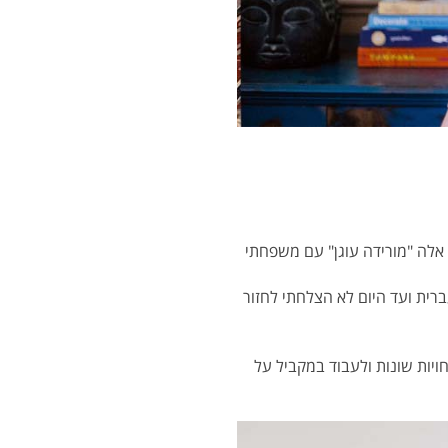
1 ערים ו-13 דירות. לא חייתי באותה דירה יותר מ-4 שנים ובימים אלה "מורידה עוגן" עם משפחתי
שוטפת ואף לא מילה בעברית. מגיל 5 וחצי דיברתי רק עברית ועד היום לא הצלחתי לחזור
ות שונות ולעבוד במקביל על