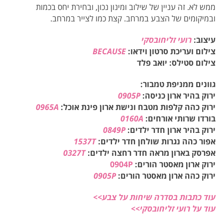
ממש לא. זה עניין של שילוב ומינון נכון, ובחירת יחס בכמות
ובמיקומים של הצבע במרחב. קצת כמו לצייר במרחב.
עיצוב:
רועי זליחובסקי
צילום ועריכת סרטון וידאו:
BECAUSE
צילום סטילס: יואב פלד
גוונים ממניפת טמבור:
ירוק בהיר ארון כניסה:
0905P
ירוק כהה קלפות מטבח ונישת ארון פינת אוכל:
0965A
בורדו שרותי אורחים:
0160A
ירוק בהיר ארון חדר ילדים:
0849P
אפור כהה נגרות שולחן חדר ילדים:
1537T
אפרסק בארון מראה חדר רחצה ילדים:
0327T
ירוק ארון מאסטר הורים:
0904P
ירוק כהה ארון מאסטר הורים:
0905P
עוד כתבות בסדרה שיחות על צבע>>
עוד על רועי זליחובסקי>>