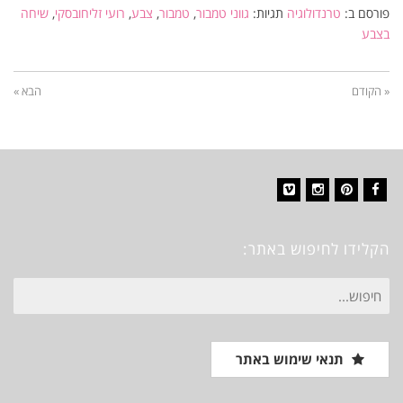
פורסם ב:
טרנדולוגיה
תגיות:
גווני טמבור
,
טמבור
,
צבע
,
רועי זליחובסקי
,
שיחה
בצבע
« הקודם
הבא »
Vimeo
Instagram
Pinterest
Facebook
הקלידו לחיפוש באתר:
חיפוש
עבור:
תנאי שימוש באתר