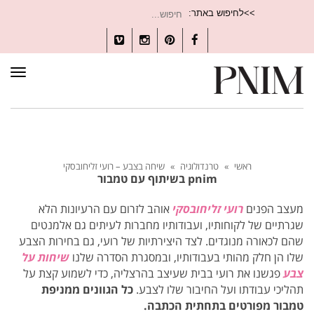
חיפוש
>>לחיפוש באתר:
עבור:
Vimeo
Instagram
Pinterest
Facebook
תפרי
ראשי
»
טרנדולוגיה
»
שיחה בצבע – רועי זליחובסקי
pnim בשיתוף עם טמבור
מעצב הפנים
רועי זליחובסקי
אוהב לזרום עם הרעיונות הלא
שגרתיים של לקוחותיו, ועבודותיו מחברות לעיתים גם אלמנטים
שהם לכאורה מנוגדים. לצד היצירתיות של רועי, גם בחירות הצבע
שלו הן חלק מהותי בעבודותיו, ובמסגרת הסדרה שלנו
שיחות על
צבע
פגשנו את רועי בבית שעיצב בהרצליה, כדי לשמוע קצת על
תהליכי עבודתו ועל החיבור שלו לצבע.
כל הגוונים ממניפת
טמבור מפורטים בתחתית הכתבה.