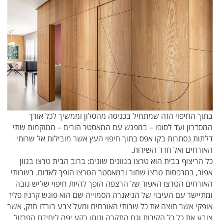
בתוך החיפוי הזה שמתחיל בכניסה מהסלון וממשיך לכל אורך
המסדרון ועד לסופו – במפגש עם המאסטר הורים – ממוקמות שתי
דלתות נסתרות בקו אפס בתוך חיפוי העץ אשר מובילות אל שרותי
האורחים ואל חדר השירות.
כל הריצוף בבית הוא טרצו בגוונים שונים: ברוב הבית טרצו בגוון
אפור, במרפסות טרצו שחור ובמאסטר הטרצו הופך לאדום. בשרותי
האורחים הטרצו האפור של הרצפה הופך להיות חיפוי שליש גובה
ומתיישר עם העיבוי של הניאגרה הסמוייה שם הוא פוגש קרניז פליז
אופקי אשר חוצה את כל שרותי האורחים ומעל צבע בורדו חזק, אשר
צובע את כל כל הקירות וגם התקרה ונותן רקע יפה ליחידת הפרזול