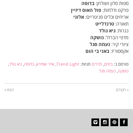
ספות סלון ושולחן:
בדוסה
פרקט ודלתות:
פול האוס דיזיין
אריחים וכלים סניטריים:
אלוני
תאורה:
טרנדלייט
נגרות:
גיא גולד
מדפי הברזל:
נושקה
ציורי קיר:
נעמה סגל
אקססוריז:
באני בי הום
פורסם ב:
בתים
,
חדרים
תגיות:
Trend Light
,
אייר שפירא
,
בדוסה
,
גיא גולד
,
נושקה
,
נעמה סגל
« הקודם
הבא »
Vimeo
Instagram
Pinterest
Facebook