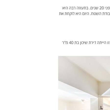
נכנסה אל עולם עיצוב הפנים לפני 20 שנים. בתעוזה רבה היא
עבודת השטח. היום היא לוקחת את
שרון גרה בשכונת נוף ים בהרצליה, יחד עם שתי בנותיה מייה ואלה בדירת גן שנבנתה בשנות ה-60. בעבר זו הייתה דירת שיכון בת 40 מ"ר