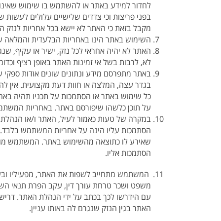
לחדור למידע באתר או להשתמש בו שימוש שאינו מ
בפני פריצות וכי צדדים שלישיים עלולים לעשות 
מקבל בזאת כי האתר לא יישא בכל אחריות לנזק ה
השימוש באתר הינו באחריות הבלעדית והמלאה
האתר לא יהיה אחראי לכל נזק, ישיר או עקיף, ש
לא, לרבות בשל אי זמינות האתר באופן רציף וכדומ
באתר מתפרסם מידע ונתונים שונים אודות ספקי ש
בגדר עצה, המלצה או חוות דעת מקצועית. אין לה
כל שימוש באתר או הסתמכות על תכניו תהיה בא
על תוכן כלשהו שיפורסם באתר. באחריות המשתמש 
במקרה של טעות כאמור לעיל, האתר ו/או הנהלת 
הסתמכות עליו הינה על אחריות המשתמש בלבד. 
שאירע לו כתוצאה מהשימוש באתר. המשתמש מוות
הסתמכות אליו.
המשתמש מתחייב לשפות את האתר, מפעיליו ובעלי
משפט ושכר טרחת עורך דין, עקב הפרת תנאי השי
עם הידרשו לכך בכתב על ידי הנהלת האתר. דרי
האתר בגין הנזק שנגרם לה באותו עניין.