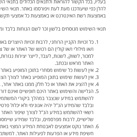
בעליו, בכל הקשור להוראות ולתנאים הכלולים בתנאי ה
להלן כפי שיעודכנו מעת לעת ויפורסמו באתר. תנאי ה
באמצעות רשת האינטרנט או באמצעות כל אמצעי תקשו
תנאי השימוש מנוסחים בלשון זכר לשם הנוחות בלבד ומי
כל זכויות הקניין הרוחני, לרבות זכויות היוצרים בא
ו/או מילולי ו/או קולי) הם רכושו של האתר או ש
למכור, לשווק, לשנות, לעבד, לייצר יצירות נגזר
האתר מראש ובכתב.
אין לעשות כל שימוש מסחרי בתוכן המופיע באת
אין לעשות שימוש בתוכן המופיע באתר לצורך ה
אין להציג את האתר או כל חלק ממנו באתר אחר, 
הגלישה והשימוש באתר הינם חופשיים ואינם דורש
להשתמש במידע שנצבר במהלך ביקורי המשתמשי
ובלבד שהמידע הנ"ל יהיה אנונימי ולא יכלול פרט
רשאי להשתמש במידע הנ"ל לצורך שיפור האתר וה
שלישיים, לרבות מפרסמים, ובלבד שמידע שיימסר
האתר נוקט אמצעים לאבטחת המידע המצוי באתר אך
חשיפת מידע או הפרעות לפעילות האתר. למשתמשי