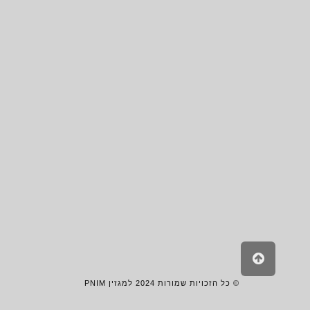
Vimeo
Instagram
Pinterest
Facebook
גלילה
לראש
העמוד
© כל הזכויות שמורות 2024 למגזין PNIM