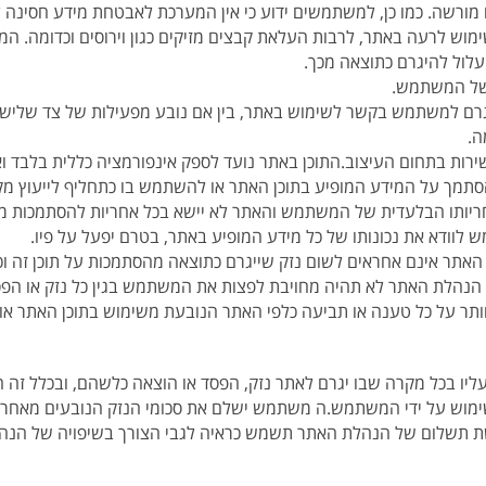
ורשה. כמו כן, למשתמשים ידוע כי אין המערכת לאבטחת מידע חסינה ל
שימוש לרעה באתר, לרבות העלאת קבצים מזיקים כגון וירוסים וכדומה. 
עלול להיגרם כתוצאה מכך.
 של המשתמש.
נגרם למשתמש בקשר לשימוש באתר, בין אם נובע מפעילות של צד שלישי 
ה.
ירות בתחום העיצוב.התוכן באתר נועד לספק אינפורמציה כללית בלבד וא
סתמך על המידע המופיע בתוכן האתר או להשתמש בו כתחליף לייעוץ מק
חריותו הבלעדית של המשתמש והאתר לא יישא בכל אחריות להסתמכות
לוודא את נכונותו של כל מידע המופיע באתר, בטרם יפעל על פיו.
האתר אינם אחראים לשום נזק שייגרם כתוצאה מהסתמכות על תוכן זה וכ
הנהלת האתר לא תהיה מחויבת לפצות את המשתמש בגין כל נזק או הפ
ר על כל טענה או תביעה כלפי האתר הנובעת משימוש בתוכן האתר או
ו בכל מקרה שבו יגרם לאתר נזק, הפסד או הוצאה כלשהם, ובכלל זה ה
מוש על ידי המשתמש.ה משתמש ישלם את סכומי הנזק הנובעים מאחריות
שת תשלום של הנהלת האתר תשמש כראיה לגבי הצורך בשיפויה של הנה