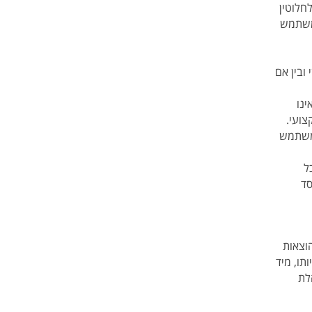
חלוטין
המשתמש
ובין אם
ינו
צועי.
 משתמש
ל
סד
וצאות
ו, מיד
לת