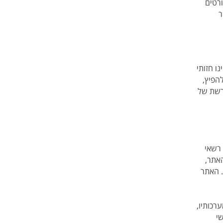
רטים
ר
נו חזותי
הפיץ,
ורשת של
 רשאי
אתר,
. האתר
רכותיו,
י