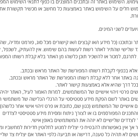
שימוש. השימוש באתר זה ובתכנים המוצגים בו כפוף לתנאי השימוש המפו
שימוש חלים על השימוש באתר באמצעות כל מחשב או מכשיר תקשורת אח
רת.
ועדים לשני המינים.
תר ובתוכנו (כל מידע ו/או קבצים ו/או קישורים מכל סוג, פורמט ומדיה, שהי
ל צד שלישי שהתיר לאתר רשות לעשות בהם שימוש. אין להעתיק, לשכפל, ל
ות, לתרגם, למכור או להשכיר תוכן כלשהו מן האתר בלא קבלת רשותו המפ
ר אלא בכפוף לקבלת רשותו המפורשת של האתר מראש ובכתב.
צגה באתר אחר ללא קבלת רשותו המפורשת של האתר מראש ובכתב.
בכל דרך שהיא אלא באמצעות קישור לאתר.
ים פרטי זיהוי אישיים של המשתמשים. למרות האמור לעיל, האתר יהיה
ם באתר לשם הפקת מידע סטטיסטי על הרגלי הגלישה של משתמשי ה
ים אישיים של המשתמש (כגון שם, כתובת או פרט זיהוי אישי אחר כלשהו)
תכנים המפורסמים בו או לצורך ניתוח ומסירת מידע סטטיסטי לצדדים
 לצדדים שלישיים לא יזהה את המשתמשים באופן אישי.
 אין באפשרותו להבטיח כי יצליח למנוע לחלוטין חדירות למחשביו ומע
ם לא תהיה כל טענה, דרישה או תביעה כלפי האתר אם יצליח צד שליש