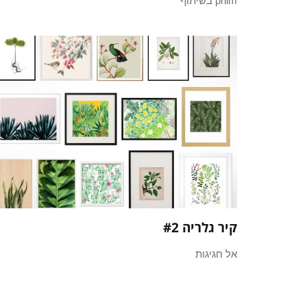
pnim בשיתוף
קיר גלריה #2
אל חגיגות