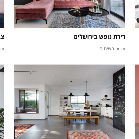
דירת נופש בירושלים
צב
pnim בשיתוף
pnim 