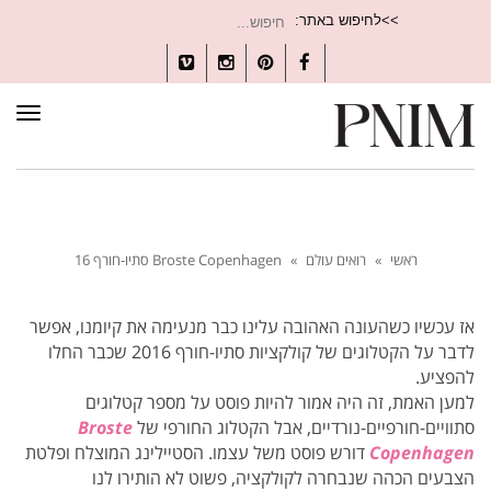
חיפוש
>>לחיפוש באתר:
עבור:
Vimeo
Instagram
Pinterest
Facebook
תפרי
ראשי
»
רואים עולם
»
Broste Copenhagen סתיו-חורף 16
אז עכשיו כשהעונה האהובה עלינו כבר מנעימה את קיומנו, אפשר
לדבר על הקטלוגים של קולקציות סתיו-חורף 2016 שכבר החלו
להפציע.
למען האמת, זה היה אמור להיות פוסט על מספר קטלוגים
סתוויים-חורפיים-נורדיים, אבל הקטלוג החורפי של
Broste
Copenhagen
דורש פוסט משל עצמו. הסטיילינג המוצלח ופלטת
הצבעים הכהה שנבחרה לקולקציה, פשוט לא הותירו לנו