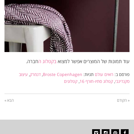
עוד תמונות של המוצרים אפשר למצוא
בקטלוג ה
חברה.
פורסם ב:
רואים עולם
תגיות:
Broste Copenhagen
,
דנמרק
,
עיצוב
סקנדינבי
,
קטלוג סתיו-חורף 16
,
קטלוגים
« הקודם
הבא »