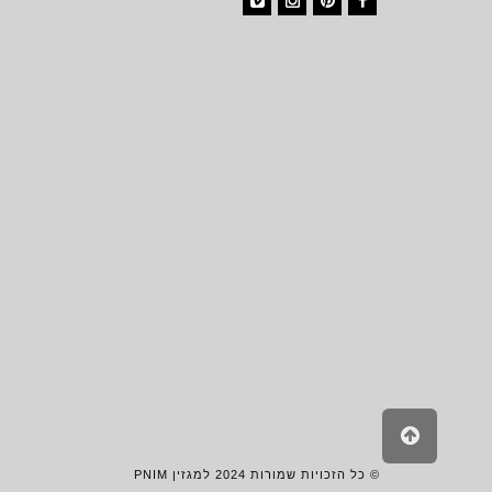
Vimeo
Instagram
Pinterest
Facebook
גלילה
לראש
העמוד
© כל הזכויות שמורות 2024 למגזין PNIM