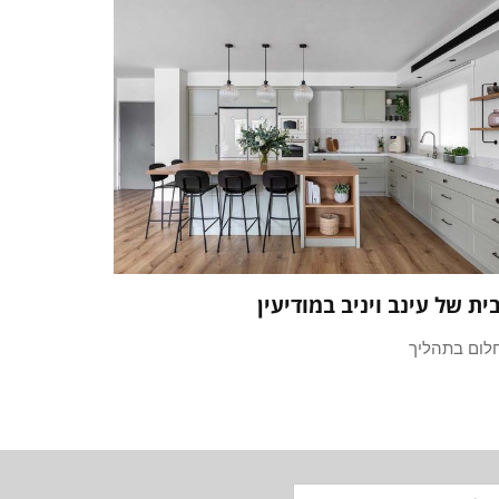
ית של עינב ויניב במודיעין
לום בתהליך