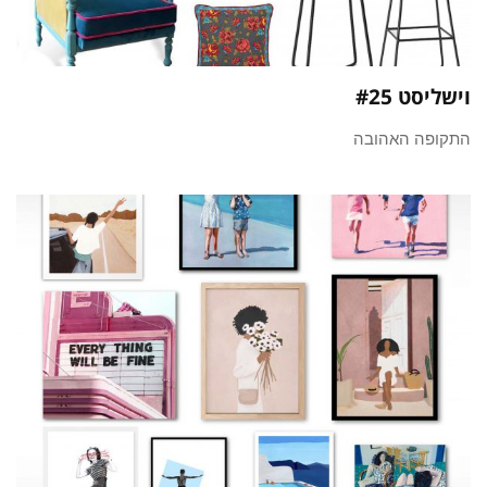
וישליסט #25
התקופה האהובה