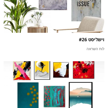
וישליסט #26
לוח השראה