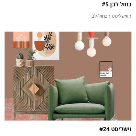
כחול לבן #5
הווישליסט הכחול-לבן
וישליסט #24