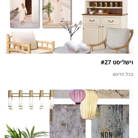
וישליסט #27
בכל הרעש