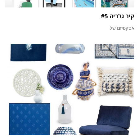
קיר גלריה #5
אסקפיזם של