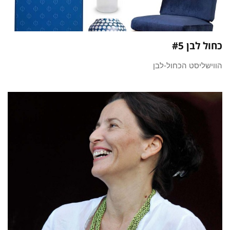
כחול לבן #5
הווישליסט הכחול-לבן