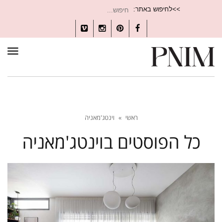
חיפוש
>>לחיפוש באתר:
עבור:
Vimeo
Instagram
Pinterest
Facebook
תפרי
ראשי
»
וינטג'מאניה
כל הפוסטים ב
וינטג'מאניה