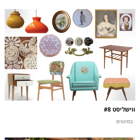
ווישליסט #8
במינונים