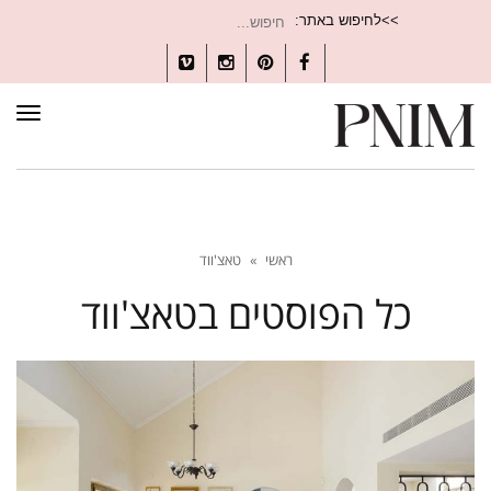
חיפוש
>>לחיפוש באתר:
עבור:
Vimeo
Instagram
Pinterest
Facebook
תפרי
ראשי
»
טאצ'ווד
כל הפוסטים ב
טאצ'ווד