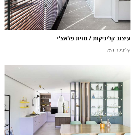
עיצוב קליניקות / מזית פלאצ'י
קליניקה היא