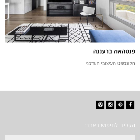
פנטהאוז ברעננה
הקונספט העיצובי העדכני
Vimeo
Instagram
Pinterest
Facebook
הקלידו לחיפוש באתר:
חיפוש