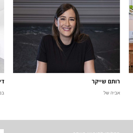
רותם שייקר
די
אביה של
בני