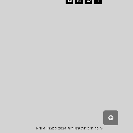
Vimeo
Instagram
Pinterest
Facebook
גלילה
לראש
העמוד
© כל הזכויות שמורות 2024 למגזין PNIM