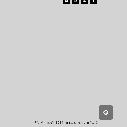
Vimeo
Instagram
Pinterest
Facebook
גלילה
לראש
העמוד
© כל הזכויות שמורות 2024 למגזין PNIM