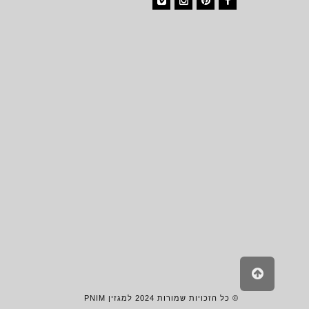
Vimeo
Instagram
Pinterest
Facebook
גלילה
לראש
העמוד
© כל הזכויות שמורות 2024 למגזין PNIM