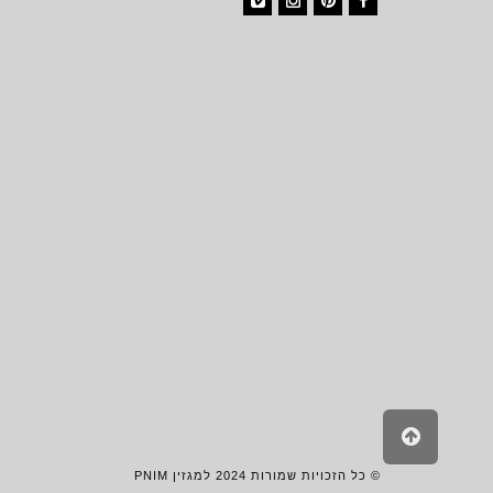
Vimeo
Instagram
Pinterest
Facebook
גלילה
לראש
העמוד
© כל הזכויות שמורות 2024 למגזין PNIM