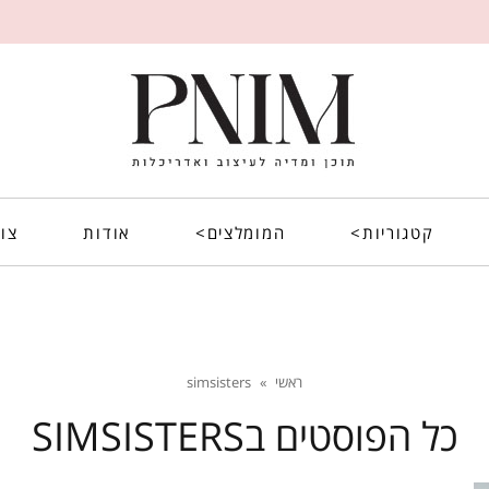
קטגוריות>
המומלצים>
אודות
צו
ראשי
»
simsisters
כל הפוסטים ב
SIMSISTERS