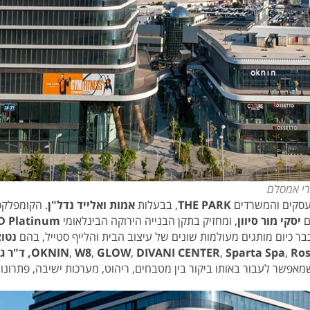
עסקים והמשרדים
THE PARK
, בבעלות
אמות ואלייד נדל"ן
ם
יסקי מור סיוון
, ומחזיק בתקן הבנייה הירוקה הבינלאומי
D Platinum
בר כיום מותגים מעולמות שונים של עיצוב הבית והלייף סטייל, בהם
נטוצ
OKNIN
,
W8
,
GLOW
,
DIVANI CENTER
,
Sparta Spa
,
Ros
אפשר לעבור באותו ביקור בין מטבחים, ריהוט, מערכות ישיבה, פתרונות ש