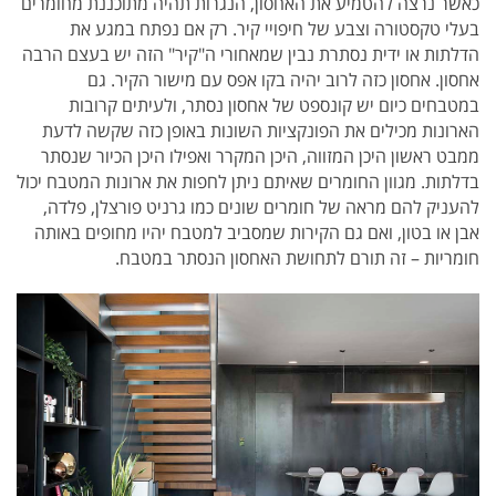
כאשר נרצה להטמיע את האחסון, הנגרות תהיה מתוכננת מחומרים
בעלי טקסטורה וצבע של חיפויי קיר. רק אם נפתח במגע את
הדלתות או ידית נסתרת נבין שמאחורי ה"קיר" הזה יש בעצם הרבה
אחסון. אחסון כזה לרוב יהיה בקו אפס עם מישור הקיר. גם
במטבחים כיום יש קונספט של אחסון נסתר, ולעיתים קרובות
הארונות מכילים את הפונקציות השונות באופן כזה שקשה לדעת
ממבט ראשון היכן המזווה, היכן המקרר ואפילו היכן הכיור שנסתר
בדלתות. מגוון החומרים שאיתם ניתן לחפות את ארונות המטבח יכול
להעניק להם מראה של חומרים שונים כמו גרניט פורצלן, פלדה,
אבן או בטון, ואם גם הקירות שמסביב למטבח יהיו מחופים באותה
חומריות – זה תורם לתחושת האחסון הנסתר במטבח.