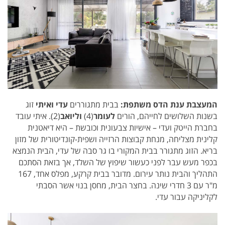
המעצבת ענת הדס משתפת:
בבית מתגוררים
עדי ואיתי
זוג
בשנות השלושים לחייהם, הורים
לעומר
(4)
וליואב
(2). איתי עובד
בחברת הייטק ועדי – אישיות צבעונית וכובשת – היא דיאטנית
קלינית מצליחה, מנחת קבוצות הרזייה ושפית-קונדיטורית של מזון
בריא. הזוג מתגורר בבית המקורי בו גר סבה של עדי, הבית הנמצא
בכפר מעש עבר לפני כעשור שיפוץ של השלד, אך בזאת הסתכם
התהליך והבית נותר עירום. מדובר בבית קרקע, מפלס אחד, 167
מ"ר עם 3 חדרי שינה. בחצר הבית, מחסן בנוי אשר הסבתי
לקליניקה עבור עדי.