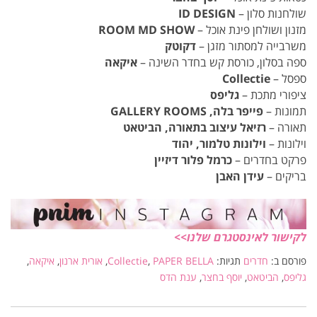
שולחנות סלון –
ID DESIGN
מזנון ושולחן פינת אוכל –
ROOM MD SHOW
משרבייה למסתור מזגן –
דקוטק
ספה בסלון, כורסת קש בחדר השינה –
איקאה
ספסל –
Collectie
ציפורי מתכת –
גליפס
תמונות –
פייפר בלה, GALLERY ROOMS
תאורה –
רזיאל עיצוב בתאורה, הביטאט
וילונות –
וילונות טלמור, יהוד
פרקט בחדרים –
כרמל פלור דיזיין
בריקים –
עידן האבן
לקישור לאינסטגרם שלנו>>
פורסם ב:
חדרים
תגיות:
PAPER BELLA
,
Collectie
,
אורית ארנון
,
איקאה
,
גליפס
,
הביטאט
,
יוסף בחצר
,
ענת הדס