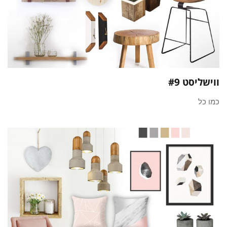
ווישליסט #9
כמו כל