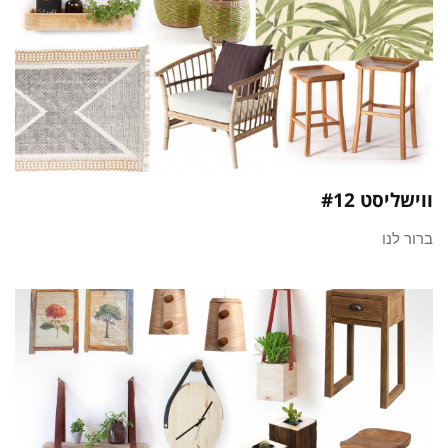
ווישליסט #12
ברור לנו