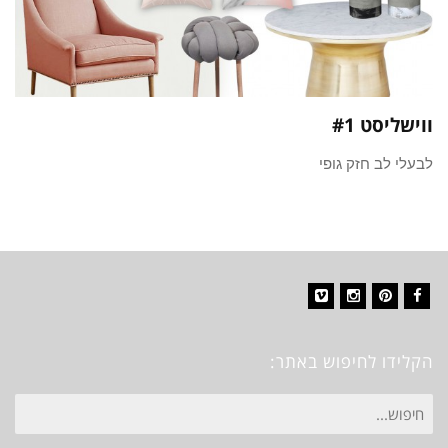
ווישליסט #1
לבעלי לב חזק גופי
Vimeo
Instagram
Pinterest
Facebook
הקלידו לחיפוש באתר:
חיפוש
עבור: