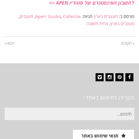
לחשבון האינסטגרם של סטודיו APEN >>
פורסם ב:
מעצבים בארץ
תגיות:
Collectie
,
Apen Studio
,
מעצבים
,
מעצבים בארץ
,
צחית תשובה
« הקודם
הבא »
Vimeo
Instagram
Pinterest
Facebook
הקלידו לחיפוש באתר:
חיפוש
עבור:
תנאי שימוש באתר