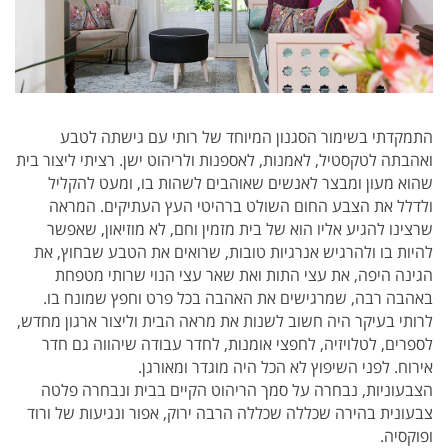
התמקדתי בשימור הסגנון המיוחד של רותי עם גישתה לטבע
ואהבתה לטקסטיל, לאמנות, לאספנות ולריהוט ישן. רציתי ליצור בית
שהוא מעון ומבצר לאנשים שאוהבים לשהות בו, ומעט להקליל
ולדלל את הצבע החום השולט ברהיטי העץ העתיקים.
המראה
שרצינו להגיע אליו הוא של בית מזמין וחם, לא מוזיאון, שאפשר
להיות בו ולהרגיש אנרגיות טובות, שרואים את הטבע שבחוץ, את
הגינה היפה, את עצי התות ואת שאר עצי הנוי שרותי מטפחת
באהבה רבה, שמרגישים את האהבה בכל פרט וחפץ שמונח בו.
לרותי בעיקר היה חשוב לשנות את מראה הבית וליצור
ארגון מחדש,
לספרים, לטלויזיה, לחפצי אומנות, לחדר עבודה שיהווה גם
חדר
אירוח. לפני השיפוץ לא הכל היה מוגדר ומאורגן.
הצבעוניות, נבחרה על סמך הריהוט הקיים בבית ונבחרה פלטה
צבעונית בהירה שכללה שכללה הרבה ירוק, אפור ונגיעות של ורוד
ופוקסיה.