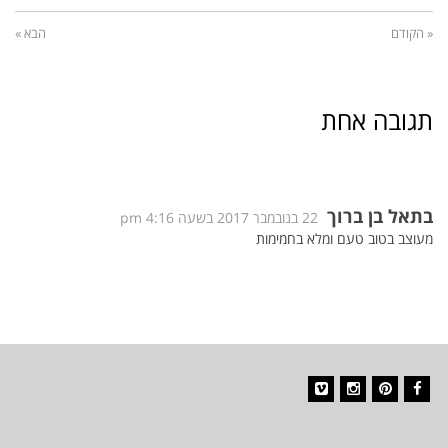
« הקודם
הבא »
תגובה אחת
בתאל בן ברוך
22 בנובמבר 2017 בשעה 4:16 pm
מעוצב בטוב טעם ומלא בחמימות
Vimeo
Instagram
Pinterest
Facebook