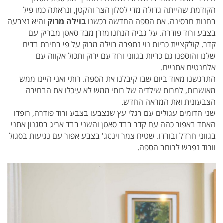
הקודמת שהייתה גדולה מדי לסלון הצר והקטן, ונראתה כמו פיל
בחנות חרסינה. את הספה החדשה
רכשנו
בוילה מרוק
והיא נצבעה
בצבע ורוד פודרה. על גביה הנחנו מזרן מבד סאטן מבריק עם
קדר.
קולקציית כריות נוי נתפרה בוילה מרוק על פי בחירת בדים
שלנו והוספנו גם כריות
בגווני ורוד עם ירוק ותכול אקווה עם
אלמנטים אתניים.
התרגשנו מאוד ביום שבו קיבלנו את הספה. רותי ואני היינו ממש
מאושרות, למרות שילדיה של רותי ממש לא עיכלו את הבחירה
הצבעונית ואת המראה החדש.
שני הדומים עגולים עם רגלי עץ שנצבעו בצבע ורוד פודרה, רופדו
האחד באפור כהה עם קדר בבד סאטן והשני בבד אריג בסגנון אתני
בגווני חרדל ובורדו.
שטיח צמר וינטג' בצבע אפור עם נגיעות בסגול
וורוד נפרש לרוחב הספה.