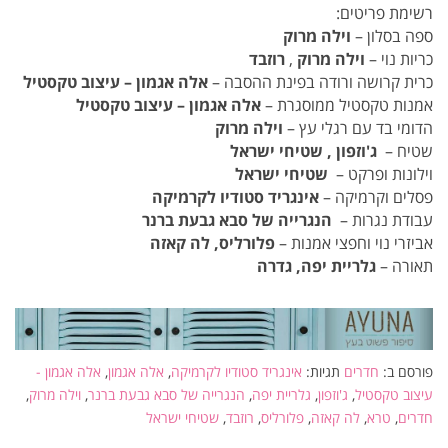
רשימת פריטים:
ספה בסלון
–
וילה מרוק
כריות נוי –
וילה מרוק
,
רוזבד
כרית קרושה ורודה בפינת ההסבה –
אלה אגמון – עיצוב טקסטיל
אמנות טקסטיל ממוסגרת –
אלה אגמון – עיצוב טקסטיל
הדומי בד עם רגלי עץ –
וילה מרוק
שטיח –
ג'וזפון , שטיחי ישראל
וילונות ו
פרקט
–
שטיחי ישראל
פסלים וקרמיקה –
אינגריד סטודיו לקרמיקה
עבודת נגרות –
הנגרייה של סבא גבעת ברנר
אביזרי נוי וחפצי אמנות –
פלורליס, לה קאזה
תאורה –
גלריית יפה, גדרה
פורסם ב:
חדרים
תגיות:
אינגריד סטודיו לקרמיקה
,
אלה אגמון
,
אלה אגמון -
עיצוב טקסטיל
,
ג'וזפון
,
גלריית יפה
,
הנגרייה של סבא גבעת ברנר
,
וילה מרוק
,
חדרים
,
טרא
,
לה קאזה
,
פלורליס
,
רוזבד
,
שטיחי ישראל