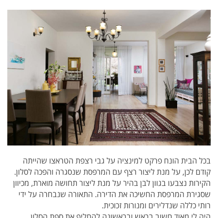
בכל הבית הונח פרקט למינציה על גבי רצפת הטראצו שהייתה
קודם לכן, על מנת ליצור רצף עם המרפסת שנסגרה והפכה לסלון.
הקירות נצבעו בגוון לבן בהיר על מנת ליצור תחושה מוארת, מכיוון
שסגירת המרפסת החשיכה את הדירה. ה
תאורה שנבחרה על ידי
רותי כללה שנדלירים ומנורות זכוכית.
היה לי מאוד חשוב בראש ובראשונה להחליף את ספת הסלון