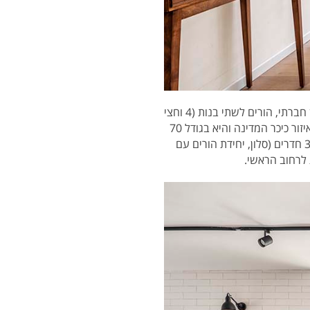
דיירי הבית הם זוג בשנות ה-30 לחייהם, מעצב תעשייתי ועובדת בארגון חברתי, הורים לשתי בנות (4 וחצי
שנה). הם רכשו את הדירה, כשהתוכנית הייתה לעבור אליה לאחר שיפוץ יסודי. הדירה נמצאת בתל אביב, באיזור כיכר המדינה והיא בגודל 70
מ"ר. בתוכנית המקורית – 3.5 חדרים, מטבח, חדר רחצה, חדר שירותים ומרפסת שירות. בתכנון החדש – 3.5 חדרים (סלון, יחידת הורים עם
 לרחוב הראשי.