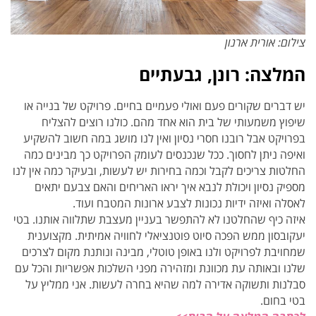
צילום: אורית ארנון
המלצה: רונן, גבעתיים
יש דברים שקורים פעם ואולי פעמיים בחיים. פרויקט של בנייה או
שיפוץ משמעותי של בית הוא אחד מהם. כולנו רוצים להצליח
בפרויקט אבל רובנו חסרי נסיון ואין לנו מושג במה חשוב להשקיע
ואיפה ניתן לחסוך. ככל שנכנסים לעומק הפרויקט כך מבינים כמה
החלטות צריכים לקבל וכמה בחירות יש לעשות, ובעיקר כמה אין לנו
מספיק נסיון ויכולת לנבא איך יראו האריחים והאם צבעם יתאים
לאסלה ואיזה ידיות נכונות לצבע ארונות המטבח ועוד.
איזה כיף שהחלטנו לא להתפשר בעניין מעצבת שתלווה אותנו. בטי
יעקובסון ממש הפכה סיוט פוטנציאלי לחוויה אמיתית. מקצוענית
שמחויבת לפרויקט ולנו באופן טוטלי, מבינה ונותנת מקום לצרכים
שלנו ובאותה עת מכוונת ומזהירה מפני השלכות אפשריות והכל עם
סבלנות ותשוקה אדירה למה שהיא בחרה לעשות. אני ממליץ על
בטי בחום.