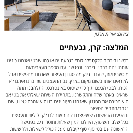
צילום: אורית ארנון
המלצה: קרן, גבעתיים
רכשנו דירת דופלקס ״לגילוח״ בגבעתיים או כמו שבטי ואנחנו כינינו
אותה: ״החורבה״. דיברנו ונפגשנו עם מספר מעצבים/ות
מוכשרים/ות, ידענו בדיוק מה סגנון העיצוב שאנחנו מחפשים אבל
לא ראינו אותו בשום מקום בארץ, גם המעצבים שדיברנו איתם לא
הכירו. לבטי הגענו תוך כדי שיטוט באינטרנט, התלהבנו ממה
שראינו באתר שלה והתקשרנו. בתחילת השיחה שאלתי את בטי אם
היא מכירה את הסגנון שאנחנו מעוניינים בו והיא אמרה I DO. שם
נגמר/התחיל הסיפור.
זו הפעם הראשונה ששיפצנו והיה חשוב לנו לקבל ליווי ומעטפת
בכל שלבי השיפוץ, היו לנו המון שאלות וחוסר ידע. בפגישה
הראשונה עם בטי סוף סוף קיבלנו מענה כולל לשאלות ולחששות