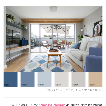
עיצוב: עידית סלנט, צילום: שירן כרמל
המעצבת דנה ברוזה מ-
danka design
:
הצבעים שלרוב אני