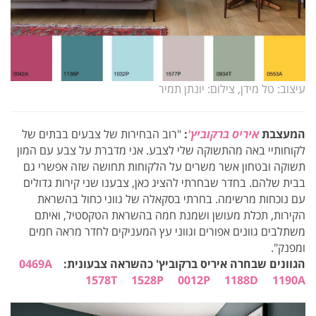
עיצוב: טל מידן, צילום: יונתן תמיר
המעצבת
איריס ברקוביץ'
:
"רוב הבחירות של צבעים בבתים של
לקוחותיי באה מהתשוקה שלי לצבע. אני מדברת על צבע עם המון
תשוקה ובטחון אשר משרים על הלקוחות תחושה שזה אפשרי גם
בבית שלהם. בחדר שבחרתי להציג כאן, צבענו שני קירות גדולים
עם נוכחות מרשימה. בחרתי בסקאלה של גווני כחול בהשראת
הקירות, תכלת מעושן ושמנת חמה בהשראת הטקסטיל, ואיתם
משתלבים גוונים אפורים וגווני עץ המעניקים לחדר מראה חמים
ומפנק".
הגוונים שבחרה איריס ברקוביץ' כהשראה צבעונית:
0469A
1578T
1528P
0012P
1188D
1190A