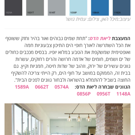
עיצוב:מיכל האן, צילום: עמית גושר
המעצבת
ליאת הדס
:
"תחת שמים גבוהים ואור בהיר וחזק ששוטף
את הכל השתרשה לאורך חופי הים התיכון צבעוניות חמה
ואופטימית שמשקפת את הטבע במלוא יופיו. בבסיס מככבים כחולים
של ים ושמים, חומים של אדמה חרושה והרים רחוקים, עשרות
גוונים עשירים של ירוק, וזהוב של שדות חיטה, חמניות וקיץ. גם
בבית זה, הממוקם במושב על חוף הים, רק הייתי צריכה להשקיף
החוצה בשביל להתמלא בהשראה ולבחור גוונים לפנים הבית".
הגוונים שבחרה ליאת הדס:
0574A
0662T
1589A
0856P
0956T
1148A