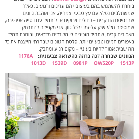
בוחרת להשתמש בהם בעיצוביי הם עדינים ורגועים. כאלה
שמשתלבים נפלא עם עץ טבעי וצמחיה. אני אוהבת גוונים
שבבסיסם הם קרים – כחולים וירוקים אבל תמיד עם נטייה אפרפרה,
שמוסיפה מלא שיק על-זמני לכל גוון. אני מקפידה להתרחק
מאפורים קרים, שתמיד מזכירים לי משרדים מדכאים, ובוחרת תמיד
באפורים חמים וטבעיים יותר.
פלטת הגוונים שבחרתי מייצגת את כל
מה שבית אמור להיות בעיניי – מקום רגוע ומחבק.
הגוונים שבחרה דנה ברוזה כהשראה צבעונית:
1176A
1013D
1539D
0981P
OW520P
1513P