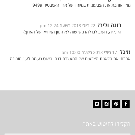
מאד אוהבת את הצבעוניות במיוחד של ארון האמבטיה 949a
רונה ולירז
22 ביולי 2018 בשעה 12:24 pm
הי גליה, חשוב לנו להדגיש שזה לא הגוון המדוייק של הארון:)
מיכל
17 ביולי 2018 בשעה 10:00 am
אהבתי את פלאטת הצבעים של המעצבת דנה. פשוט נעימה לעין ומזמינה
Vimeo
Instagram
Pinterest
Facebook
הקלידו לחיפוש באתר: