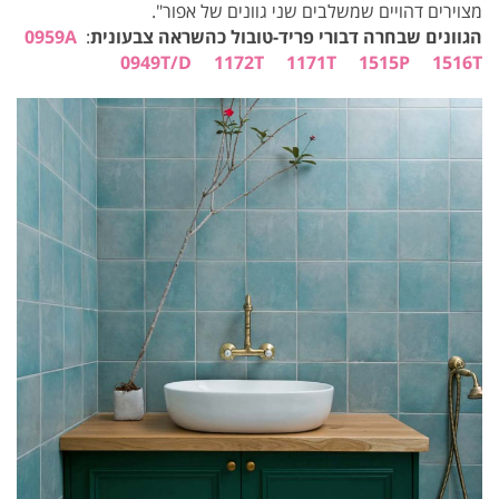
מצוירים דהויים שמשלבים שני גוונים של אפור".
הגוונים שבחרה דבורי פריד-טובול כהשראה צבעונית
:
0959A
0949T/D
1172T
1171T
1515P
1516T