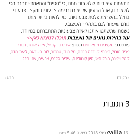
התאמות עיצוביות שלא זזות ממנו, כי "סטים" והתאמת-יתר זה הכי
לא אנחנו, אבל הרעיון של יצירת זרימה צבעונית ומקצב צבעוני
בחלל בהשראת פלטת צבעוניות, יכול להיות בדיוק אותו
גורם שיעזור לכם בתהליך העיצובי.
נשמח שתשתפו אותנו לאיזה צבעוניות התחברתם במיוחד.
עוד בחירות גוונים של
מעצבות
תוכלו
למצוא כאן>>
פורסם ב:
מעצבים מתארחים
תגיות:
איריס ברקוביץ'
,
אלה אגמון
,
דבורי
פריד-טובול
,
דירתי-לי
,
דנה ברוזה
,
טל מידן
,
טמבור
,
לוח השראה
,
ליאת הדס
,
ליטל ויליגר
,
מיכל האן
,
סיון קונוולינה
,
עידית סלנט
,
צבעים
,
שני רינג
« הקודם
הבא »
3 תגובות
galila
16 ביולי 2018 בשעה 5:46 pm