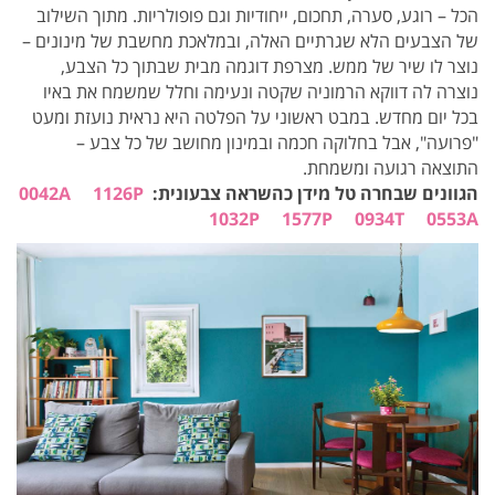
הכל – רוגע, סערה, תחכום, ייחודיות וגם פופולריות. מתוך השילוב
של הצבעים הלא שגרתיים האלה, ובמלאכת מחשבת של מינונים –
נוצר לו שיר של ממש. מצרפת דוגמה מבית שבתוך כל הצבע,
נוצרה לה דווקא הרמוניה שקטה ונעימה וחלל שמשמח את באיו
בכל יום מחדש. במבט ראשוני על הפלטה היא נראית נועזת ומעט
"פרועה", אבל בחלוקה חכמה ובמינון מחושב של כל צבע –
התוצאה רגועה ומשמחת.
הגוונים שבחרה טל מידן כהשראה צבעונית:
1126P
0042A
1032P
1577P
0934T
0553A