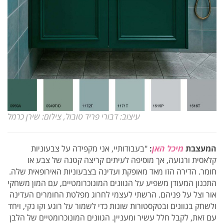
עיצוב: דבורי פריד טובול, צילום: שירן כרמל
המעצבת
מיכל האן
:
"בעבודותיי, אני מקפידה על צבעוניות
קלאסית ורגועה, אך מוסיפה לעיתים קריצה קטנה של צבע או
חומר.
הדירה הזו מאד מאופקת ועדינה בצבעוניות האירופאית שלה.
התכנון המעודן משפיע על הגוונים המונוכרומטיים, עם המון משחקי
אור וצל על פניהם. הרשתי לעצמי לחרוג מפלטת החומרים העדינה
ולשחק בגוונים ובטקסטורות שונות כדי לשמור על רוגע וקו נקי, ויחד
עם זאת, לקבל חלל עשיר ומעניין. הגוונים המונוכרומטיים של הלבן