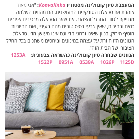
המעצבת סיון קונוולינה מסטודיו
Konvalinka
:
"אני מאוד
אוהבת את סקאלת הטורקיזים המעושנים. הם מהווים השלמה
מדוייקת לגווני החרדל והצהוב. את שאר הסקאלה מרכיבים אפורים
כהים ובהירים, שאין צבעי בסיס טובים מהם בעיניי, ואת החיוניות
מוסיף הירוק, בגוון שאינו זרחני מדי וגם אינו מעושן מדי. סקאלת
הגוונים הזו חוזרת על עצמה במינונים וביחסים משתנים בכל החלל
הציבורי של הבית הזה".
הגוונים שבחרה סיון קונוולינה כהשראה צבעונית:
1253A
1522P
0951A
0539A
1026P
1125D