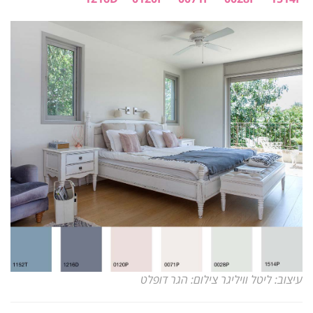
עיצוב: ליטל וויליגר צילום: הגר דופלט