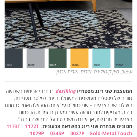
עיצוב: סיון קונוולינה, צילום: אורית ארנון
המעצבת שני רינג מסטודיו
desiRing
: "בחרתי אריחים בשלושה
גוונים של פסטלים מעושנים המשתלבים יחד לפלטה מעניינת.
השילוב של הצבעים – שני כחולים על אותה הסקאלה ואחד כתמתם
בהיר, מעניקים לחדר מראה עשיר ומעודן בו זמנית. הנוכחות
הצבעונית מורגשת, אך איננה משתלטת על התחושה בחדר".
הגוונים שבחרה שני רינג כהשראה צבעונית:
1172T
1173T
1079P
0345P
0027P
Gold-Metal Touch