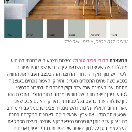
עיצוב: דנה ברוזה, צילום: יואב פלד
המעצבת
דבורי פריד-טובול
:
"פלטת הצבעים שבחרתי בה היא
מחלל רחצה שעיצבתי בהשראת עץ הברוש שפירותיו אפורים
ולעליו יש גוון ירוק דהוי. חדר הרחצה הזה בעצם מעביר את החוויה
בטבע כשהשמים התכולים מעלינו והירוק והאפור נוכחים בעוצמה
מתחת. אני מאמינה שכל אדם זקוק למרחבים ולחיבור הבסיסי
לטבע וניתן לייצר חוויה של חופש ומרחב בתוך החלל. התכלת הוא
גוון שמלווה אותי כמעט בכל עבודותיי. הירוק הוא גם צבע שאני
מאוד מחוברת אליו על גווניו השונים. זה צבע שמסמל עבורי מרחב
ושפע ויותר מכל – את ארץ ישראל היפה. לארונית המקלחת בחרתי
בגוון ירוק עז שנותן קונטרסט נפלא לרקע שנוצר ובעצם מסמל את
העץ עצמו בטבע. לגוון האפור של הפירות נתתי ביטוי באריחים