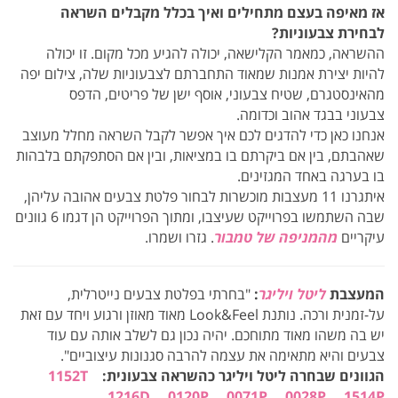
אז מאיפה בעצם מתחילים ואיך בכלל מקבלים השראה
לבחירת צבעוניות?
ההשראה, כמאמר הקלישאה, יכולה להגיע מכל מקום. זו יכולה
להיות יצירת אמנות שמאוד התחברתם לצבעוניות שלה, צילום יפה
מהאינסטגרם, שטיח צבעוני, אוסף ישן של פריטים, הדפס
צבעוני בבגד אהוב וכדומה.
אנחנו כאן כדי להדגים לכם איך אפשר לקבל השראה מחלל מעוצב
שאהבתם, בין אם ביקרתם בו במציאות, ובין אם הסתפקתם בלבהות
בו בערגה באחד המגזינים.
איתגרנו 11 מעצבות מוכשרות לבחור פלטת צבעים אהובה עליהן,
שבה השתמשו בפרוייקט שעיצבו, ומתוך הפרוייקט הן דגמו 6 גוונים
עיקריים
מהמניפה של טמבור
. גזרו ושמרו.
המעצבת
ליטל ויליגר
:
"בחרתי בפלטת צבעים נייטרלית,
על-זמנית ורכה. נותנת Look&Feel מאוד מאוזן ורגוע ויחד עם זאת
יש בה משהו מאוד מתוחכם. יהיה נכון גם לשלב אותה עם עוד
צבעים והיא מתאימה את עצמה להרבה סגנונות עיצוביים".
הגוונים שבחרה ליטל ויליגר כהשראה צבעונית:
1152T
1216D
0120P
0071P
0028P
1514P