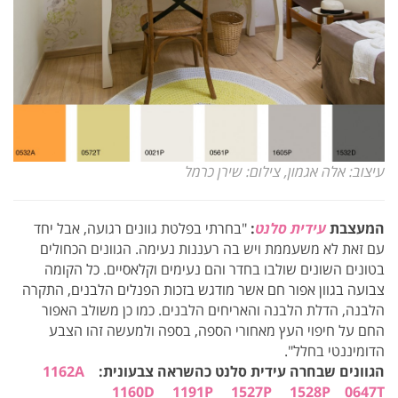
עיצוב: אלה אגמון, צילום: שירן כרמל
המעצבת
עידית סלנט
:
"בחרתי בפלטת גוונים רגועה, אבל יחד
עם זאת לא משעממת ויש בה רעננות נעימה. הגוונים הכחולים
בטונים השונים שולבו בחדר והם נעימים וקלאסיים. כל הקומה
צבועה בגוון אפור חם אשר מודגש בזכות הפנלים הלבנים, התקרה
הלבנה, הדלת הלבנה והאריחים הלבנים. כמו כן משולב האפור
החם על חיפוי העץ מאחורי הספה, בספה ולמעשה זהו הצבע
הדומיננטי בחלל".
הגוונים שבחרה עידית סלנט כהשראה צבעונית:
1162A
1160D
1191P
1527P
1528P
0647T