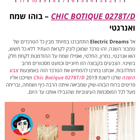
ו
1
ו
2
ו
3
ו
4
ו
5
ו
6
ו
7
ו
8
ו
9
ו
10
ו
11
ו
CHIC BOTIQUE 0278T/D
– בוהו שמח
ואנרגטי
אל
Electric Dreams
התחברנו במיוחד מבין כל הטרנדים של
טמבור השנה. זהו טרנד שמוכן לזנק לקראת העתיד ללא כל חשש,
הוא אנרגטי, נמרץ, החלטי, ואפילו שמח על ההזדמנות לקחת חלק
בשינוי. הצבעים בקבוצה הזו חיוניים וכמעט מסנוורים מרוב
התלהבות. אנחנו בחרנו להמחיש את הטרנד הזה באמצעות
צבע
השנה
שלנו לשנת 2019
Chic Botique 0278T/D
ושייכנו אליו
פריטים ברוח הבוהו-שיק שמביאה איתה הרבה כיף ושמחה, ובריחה
מעל לכל המוסכמות העיצוביות שהגבילו אותנו עד היום.