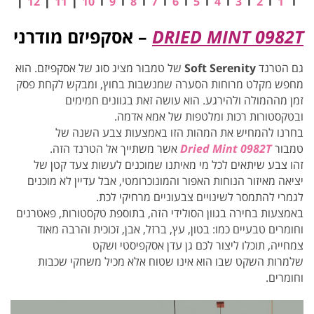
ו
1
ו
2
ו
3
ו
4
ו
5
ו
6
ו
7
ו
8
ו
9
ו
10
ן
11
ן
12
ן
DRIED MINT 0982T
– אסקפיזם מודרני
גם הטרנד
Soft Serenity
של טמבור מציג סוג של אסקפיזם. הוא
מחפש מקלט מרוחות הסערה שמנשבות בחוץ, ומבקש לקחת פסק
זמן מההמולה ולהירגע. הוא עושה זאת בגוונים חמימים
ובטקסטורות רכות ומלטפות של אמא אדמה.
בחרנו להמחיש את המהות הזו באמצעות צבע השנה של
טמבור
Dried Mint 0982T
אשר משתייך אל הטרנד הזה.
זהו צבע שיתאים לכל מי מאיתנו שמוכנים לעשות צעד קטן של
יציאה מאיזור הנוחות האפור והמונוכרומטי, אבל עדיין לא מוכנים
לגמרי להתמסר לשינויים צבעוניים מרחיקי לכת.
באמצעות בחירה בגוון הסולידי הזה, בתוספת טקסטורות, פאטרנים
וחומרים טבעיים כמו: בטון, עץ, ברזל, אבן, זכוכית והרבה מאוד
צמחייה, תוכלו ליצור לכם גן עדן אסקפיסטי ושקט
שלמרות השקט שבו הוא אינו שטוח אלא מכיל משחקי שכבות
וחומרים.