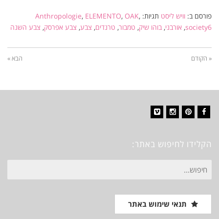
פורסם ב:
וויש ליסט
תגיות:
,
OAK
,
ELEMENTO
,
Anthropologie
society6
,
אורבני
,
בוהו שיק
,
טמבור
,
טרנדים
,
צבע
,
צבע אפרסק
,
צבע השנה
« הקודם
הבא »
Vimeo
Instagram
Pinterest
Facebook
הקלידו לחיפוש באתר:
חיפוש
עבור:
תנאי שימוש באתר