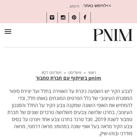
חיפוש
>>לחיפוש באתר:
עבור:
Vimeo
Instagram
Pinterest
Facebook
תפרי
ראשי
»
ווישליסט
»
וישליסט #21
pnim בשיתוף עם חברת טמבור
לצבע הקיר יש השפעה ניכרת על האווירה בחלל ועל יצירת סיפור
המסגרת העיצובי של כלל הפרטים המונחים באותו חלל, וכדי
להמחיש את האופי השונה שמקנה צבע הקיר על החלל והסגנון
העיצובי, בחרנו שלושה צבעים משלושה טרנדים שונים של חברת
טמבור לשנת 2019. מכל טרנד בחרנו צבע אחד ויצרנו על בסיס
צבע הקיר מראה בעל אופי שונה במהותו: מראה דרמטי, מראה
מודרני ובוהו-שיק.