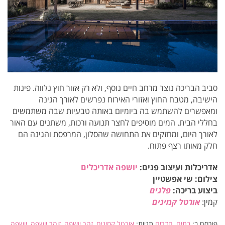
סביב הבריכה נוצר מרחב חיים נוסף, ולא רק אזור חוץ נלווה. פינות
הישיבה, מטבח החוץ ואזורי האירוח נפרשים לאורך הגינה
ומאפשרים להשתמש בה ביומיום באותה טבעיות שבה משתמשים
בחללי הבית. המים מוסיפים לחצר תנועה ורכות, משתנים עם האור
לאורך היום, ומחזקים את התחושה שהסלון, המרפסת והגינה הם
חלק מאותו רצף פתוח.
אדריכלות ועיצוב פנים:
יושפה אדריכלים
צילום: שי אפשטיין
ביצוע בריכה:
פלגים
קמין:
אורטל קמינים
פורסם ב:
בתים
,
חדרים
תגיות:
אורטל קמינים
,
זהר יושפה
,
זוהר יושפה
,
יושפה