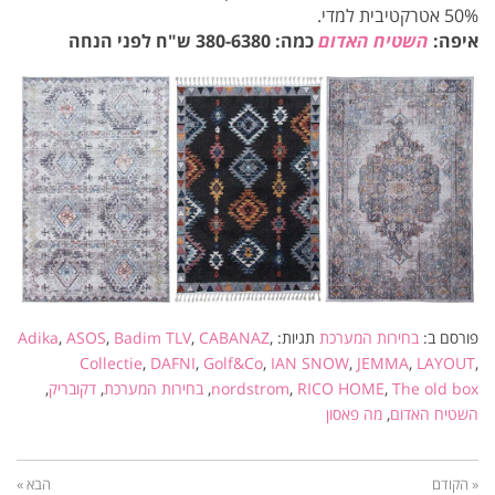
50% אטרקטיבית למדי.
איפה:
השטיח האדום
כמה: 380-6380 ש"ח לפני הנחה
פורסם ב:
בחירות המערכת
תגיות:
,
CABANAZ
,
Badim TLV
,
ASOS
,
Adika
Collectie
,
DAFNI
,
Golf&Co
,
IAN SNOW
,
JEMMA
,
LAYOUT
,
The old box
,
RICO HOME
,
nordstrom
,
בחירות המערכת
,
דקובריק
,
השטיח האדום
,
מה פאסון
« הקודם
הבא »