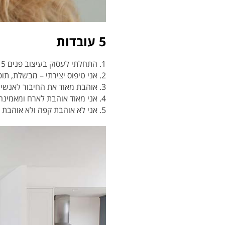
5 עובדות
1. התחלתי לעסוק בעיצוב פנים 15 שנים לאחר שסיימתי את הלימודים.
2. אני טיפוס יצירתי – מבשלת, תופרת, מאפרת. לא מפחדת לנסות ובדרך כלל מרוצה מהתוצאה.
3. אוהבת מאוד את החיבור לאנשים וכשיש חיבור טוב ואמון מלא – יוצאים הפרויקטים הכי מוצלחים.
4. אני מאוד אוהבת לארח ומאמינה שכשיש חיבור ואהבה לבית, האירוח הוא חלק בלתי נפרד מהחיים.
5. אני לא אוהבת קפה ולא אוהבת חלב. כל פגישה ראשונה איתי מתחילה בהסבר על זה.