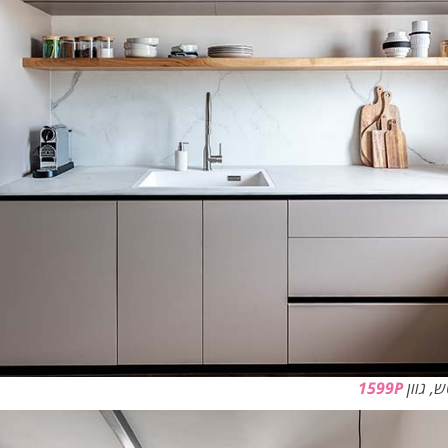
ש, גוון
1599P