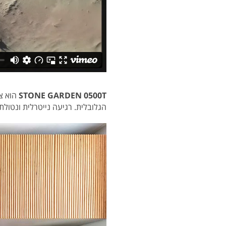
STONE GARDEN 0500T
הוא צ
הגלובלית. רגיעה נייטרלית ונטו