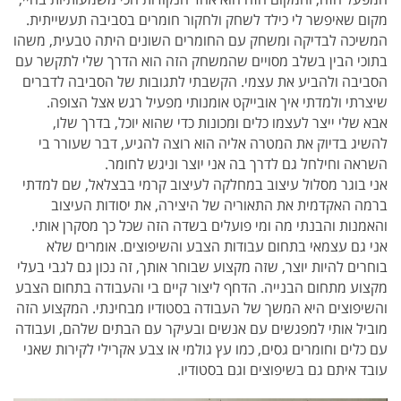
מקום שאיפשר לי כילד לשחק ולחקור חומרים בסביבה תעשייתית.
המשיכה לבדיקה ומשחק עם החומרים השונים היתה טבעית, משהו
בתוכי הבין בשלב מסויים שהמשחק הזה הוא הדרך שלי לתקשר עם
הסביבה ולהביע את עצמי. הקשבתי לתגובות של הסביבה לדברים
שיצרתי ולמדתי איך אובייקט אומנותי מפעיל רגש אצל הצופה.
אבא שלי ייצר לעצמו כלים ומכונות כדי שהוא יוכל, בדרך שלו,
להשיג בדיוק את המטרה אליה הוא רוצה להגיע, דבר שעורר בי
השראה וחילחל גם לדרך בה אני יוצר וניגש לחומר.
אני בוגר מסלול עיצוב במחלקה לעיצוב קרמי בבצלאל, שם למדתי
ברמה האקדמית את התאוריה של היצירה, את יסודות העיצוב
והאמנות והבנתי מה ומי פועלים בשדה הזה שכל כך מסקרן אותי.
אני גם עצמאי בתחום עבודות הצבע והשיפוצים. אומרים שלא
בוחרים להיות יוצר, שזה מקצוע שבוחר אותך, זה נכון גם לגבי בעלי
מקצוע מתחום הבנייה. הדחף ליצור קיים בי והעבודה בתחום הצבע
והשיפוצים היא המשך של העבודה בסטודיו מבחינתי. המקצוע הזה
מוביל אותי למפגשים עם אנשים ובעיקר עם הבתים שלהם, ועבודה
עם כלים וחומרים גסים, כמו עץ גולמי או צבע אקרילי לקירות שאני
עובד איתם גם בשיפוצים וגם בסטודיו.