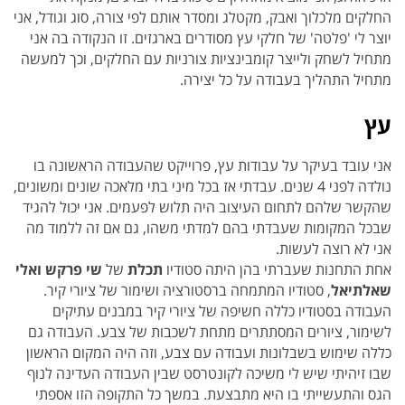
החלקים מלכלוך ואבק, מקטלג ומסדר אותם לפי צורה, סוג וגודל, אני
יוצר לי 'פלטה' של חלקי עץ מסודרים בארגזים. זו הנקודה בה אני
מתחיל לשחק ולייצר קומבינציות צורניות עם החלקים, וכך למעשה
מתחיל התהליך בעבודה על כל יצירה.
עץ
אני עובד בעיקר על עבודות עץ, פרוייקט שהעבודה הראשונה בו
נולדה לפני 4 שנים. עבדתי אז בכל מיני בתי מלאכה שונים ומשונים,
שהקשר שלהם לתחום העיצוב היה תלוש לפעמים. אני יכול להגיד
שבכל המקומות שעבדתי בהם למדתי משהו, גם אם זה ללמוד מה
אני לא רוצה לעשות.
אחת התחנות שעברתי בהן היתה סטודיו
תכלת
של
שי פרקש ואלי
שאלתיאל
, סטודיו המתמחה ברסטורציה ושימור של ציורי קיר.
העבודה בסטודיו כללה חשיפה של ציורי קיר במבנים עתיקים
לשימור, ציורים המסתתרים מתחת לשכבות של צבע. העבודה גם
כללה שימוש בשבלונות ועבודה עם צבע, וזה היה המקום הראשון
שבו זיהיתי שיש לי משיכה לקונטרסט שבין העבודה העדינה לנוף
הגס והתעשייתי בו היא מתבצעת. במשך כל התקופה הזו אספתי