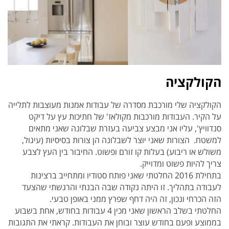
הקולקציה
הקולקציה שלי מורכבת מסדרה של עבודות אמנות מעוצבות לתלייה
על הקיר. העבודות מורכבות מקולאז' של חתיכות עץ על דיקט
סנדוויץ', עליו אני מבצע צביעה בעזרת שבלונה שאני מתאים
למשטח. הצורות שאני יוצר לשבלונה הן צורות בסיסיות (עיגול,
משולש או ריבוע) בעלות קו זורם ופשוט. החיבור בין העץ לצבע
צריך להיות פשוט ומדוייק.
בתחילת 2016 החלטתי שאני פותח סטודיו ומתחייב ברצינות
לעבודה בתהליך. זו היתה נקודה שבה הבנתי והרגשתי שהצעד
הזה הכרחי ונכון, זה היה דחף שפרץ ממני באופן טבעי.
החלטתי בשלב הראשון שאני מכין 4 עבודות בחודש, אחת בשבוע
בממוצע ופעם בחודש עוצר ובוחן את העבודות. קראתי את התגובות