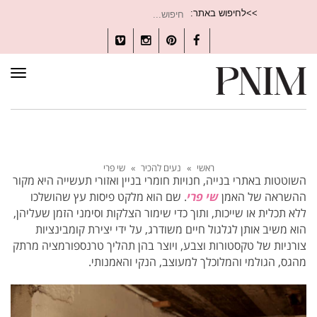
חיפוש
>>לחיפוש באתר:
עבור:
Vimeo
Instagram
Pinterest
Facebook
תפרי
ראשי
»
נעים להכיר
»
שי פרי
השוטטות באתרי בנייה, חנויות חומרי בניין ואזורי תעשייה היא מקור
ההשראה של האמן
שי פרי
. שם הוא מלקט פיסות עץ שהושלכו
ללא תכלית או שייכות, ותוך כדי שימור הצלקות וסימני הזמן שעליהן,
הוא משיב אותן לגלגול חיים משודרג, על ידי יצירת קומבינציות
צורניות של טקסטורות וצבע, ויוצר בהן תהליך טרנספורמציה מרתק
מהגס, הגולמי והמלוכלך למעוצב, הנקי והאמנותי.