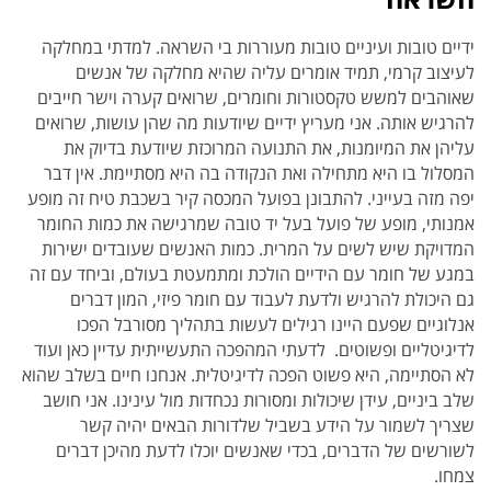
ידיים טובות ועיניים טובות מעוררות בי השראה. למדתי במחלקה
לעיצוב קרמי, תמיד אומרים עליה שהיא מחלקה של אנשים
שאוהבים למשש טקסטורות וחומרים, שרואים קערה וישר חייבים
להרגיש אותה. אני מעריץ ידיים שיודעות מה שהן עושות, שרואים
עליהן את המיומנות, את התנועה המרוכזת שיודעת בדיוק את
המסלול בו היא מתחילה ואת הנקודה בה היא מסתיימת. אין דבר
יפה מזה בעייני. להתבונן בפועל המכסה קיר בשכבת טיח זה מופע
אמנותי, מופע של פועל בעל יד טובה שמרגישה את כמות החומר
המדויקת שיש לשים על המרית. כמות האנשים שעובדים ישירות
במגע של חומר עם הידיים הולכת ומתמעטת בעולם, וביחד עם זה
גם היכולת להרגיש ולדעת לעבוד עם חומר פיזי, המון דברים
אנלוגיים שפעם היינו רגילים לעשות בתהליך מסורבל הפכו
לדיגיטליים ופשוטים. לדעתי המהפכה התעשייתית עדיין כאן ועוד
לא הסתיימה, היא פשוט הפכה לדיגיטלית. אנחנו חיים בשלב שהוא
שלב ביניים, עידן שיכולות ומסורות נכחדות מול עינינו. אני חושב
שצריך לשמור על הידע בשביל שלדורות הבאים יהיה קשר
לשורשים של הדברים, בכדי שאנשים יוכלו לדעת מהיכן דברים
צמחו.