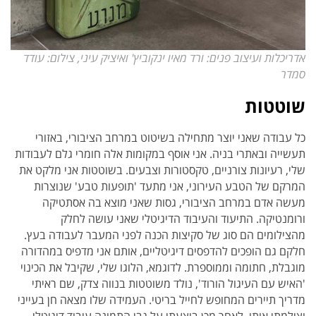
אדריכלות ועיצוב פנים: ורד מאיו ינקוביץ' ואיציק עיני, צילום: עודד
סמדר
שוטטות
כל עבודה שאני יוצר מתחילה בשיטוט במרחב הציבורי, באזורי
תעשייה ובאתרי בניה. אני אוסף במקומות אלה חומרי גלם לעבודות
שלי, רעיונות צורניים, טקסטורות וצבעים. בשוטטות אני מלקט את
המרקם של הטבע העירוני, אני מתעד 'תופעות טבע' שנוצרות
מעשה אדם במרחב הציבורי, גסות שאני מוצא בה אסתטיקה
ורומנטיקה. התיעוד והעיבוד הדיגיטלי שאני עושה לחלק
מהצילומים הם סוג של סקיצות הכנה לפני המעבר לעבודה בעץ.
חלקם גם הופכים להדפסים דיגיטליים, אותם אני מדפיס במהדורה
מוגבלת, חתומה וממוספרת. לדוגמא, הלוגו שלי, שקיבל את הכינוי
'האיש עם העיגול הורוד', נולד משוטטות בנווה צדק, שם ראיתי
מדריך תיירים המחופש לחייל בריטי. העמידה שלו מצאה חן בעייני
וצילמתי אותו. לאחר מכן ביצעתי על גבי התמונה עיבוד דיגיטלי