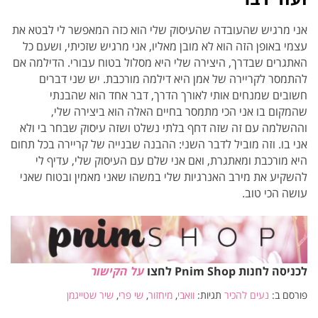
אני מרגיש שהעובדה שהעיסוק שלי הוא כזה המאפשר לי לבטא את
עצמי באופן הזה הוא לא מובן מאליו, אני מרגיש שזכיתי, ושעם כל
האתגרים שבדרך, היצירה שלי היא מסלול בטוח עבורי. הדילמה אם
להתמסר לקריירה של אמן היא דילמה מורכבת. יש שני דברים
חשובים שמנחים אותי לאורך הדרך, דבר אחד הוא שהבנתי
שהמקום בו אני הכי מתמסר בחיים האלה הוא ביצירה שלי,
וההשלמה עם זה שזה דחף בלתי נשלט ושזה עיסוק שבחר בי ולא
אני בו. וזה מוביל לדבר השני: ההבנה שבנייה של קריירה בכל תחום
היא מורכבת ומאתגרת, ואם אני שלם עם העיסוק שלי, עדיף לי
להשקיע את מירב האנרגיות שלי במשהו שאני מאמין ובטוח שאני
עושה הכי טוב.
לכניסה לחנות Pnim Shop לחצו
על הקישור
פורסם ב:
נעים להכיר
תגיות:
וואבי
,
מיחזור
,
שי פרי
,
שיר שטייגמן