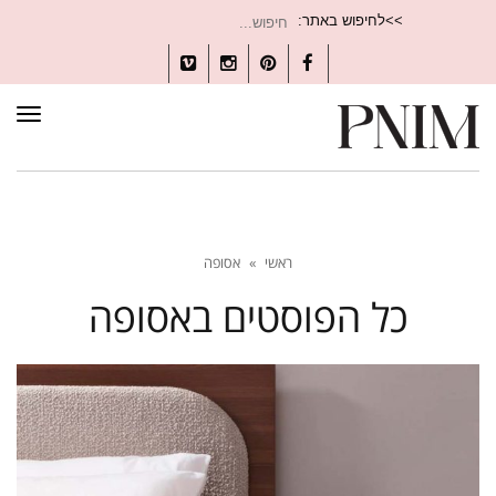
חיפוש
>>לחיפוש באתר:
עבור:
Vimeo
Instagram
Pinterest
Facebook
תפרי
ראשי
»
אסופה
כל הפוסטים ב
אסופה