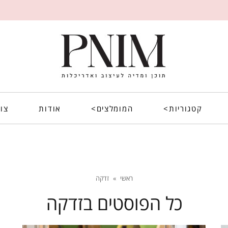
קטגוריות>
המומלצים>
אודות
צו
ראשי
»
זדקה
כל הפוסטים ב
זדקה