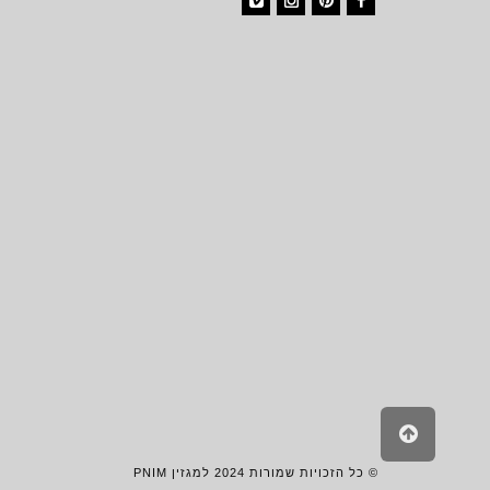
Vimeo
Instagram
Pinterest
Facebook
גלילה
לראש
העמוד
© כל הזכויות שמורות 2024 למגזין PNIM