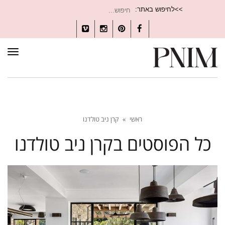
חיפוש
>>לחיפוש באתר:
עבור:
Vimeo
Instagram
Pinterest
Facebook
תפרי
ראשי
»
קרן ניב טולדנו
כל הפוסטים ב
קרן ניב טולדנו