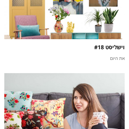
וישליסט #18
את היום