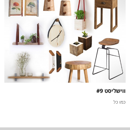
ווישליסט #9
כמו כל