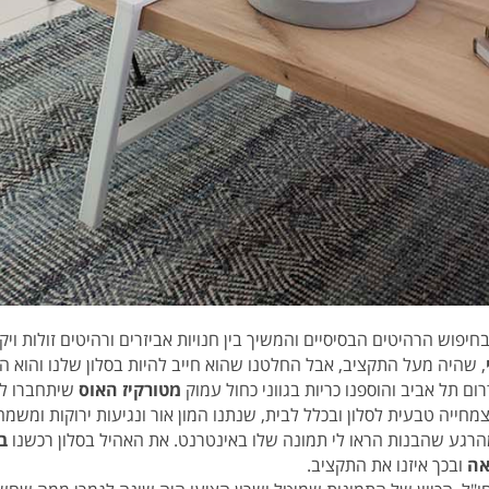
יפוש הרהיטים הבסיסיים והמשיך בין חנויות אביזרים ורהיטים זולות וי
, שהיה מעל התקציב, אבל החלטנו שהוא חייב להיות בסלון שלנו והוא הי
 תל אביב והוספנו כריות בגווני כחול עמוק
מטורקיז האוס
שיתחברו לש
צמחייה טבעית לסלון ובכלל לבית, שנתנו המון אור ונגיעות ירוקות ומשמח
גע שהבנות הראו לי תמונה שלו באינטרנט. את האהיל בסלון רכשנו
ב
אה
ובכך איזנו את התקציב.