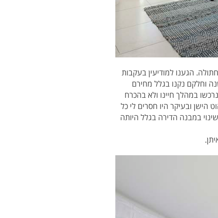
לב וחתולה. הגענו למודיעין בעקבות
 שי ,שכרנו דירה מקסימה מוארת ורחבה, אליה העברנו את הרהיטים שלנו שחלקם היו בני 20 שנה וחלקם נקנו בגלל מחירם
נרכשו במהלך חיינו ולא בהכרח
ט הישן ובעיקר היו חסרים לי כל
ינוי במבנה הדירה בגלל היותה
תן.