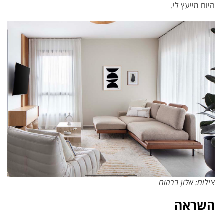
היום מייעץ לי.
צילום: אלון ברהום
השראה