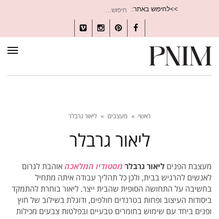
חיפוש
>>לחיפוש באתר:
עבור:
Vimeo
Instagram
Pinterest
Facebook
תפרי
ראשי
»
מעצבים
»
ליאור גרבלר
ליאור גרבלר
מעצבת הפנים
​ליאור גרבלר
מסטודיו המלאכה
אוהבת לגרום
לאנשים להרגיש בבית, ולכן כל תהליך עבודה איתה מתחיל
בחשיבה על התחושה הסופית שהבית ייצר. ליאור בוחרת להתמקד
ביסודות העיצוב ופחות בטרנדים חולפים, ודוגלת בשילוב של חוץ
ופנים ביחד עם שימוש בחומרים טבעיים ובפלטות צבעים מכילות