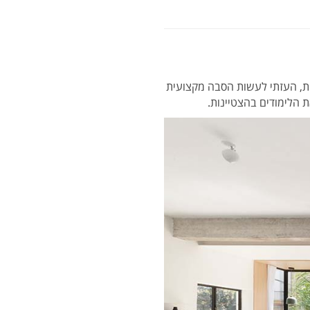
יב. בגיל 35, עם המון פחדים וחששות, העזתי לעשות הסבה מקצועית
ת הלימודים בהצטיינות.