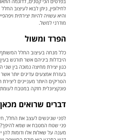
בפרטים הכי קטנים, לדוגמה התאמ
לחילופין, ניתן לבוא לעיצוב החלל 
והיא עשויה להיות יצירתית ויפהפי
מודרני למשל.
הפרד ומשול
כלל מנחה בעיצוב החלל המשותף ה
היבדלות ביניהם אשר תורגש בעין.
כגון יצירת מחיצה נמוכה בין שני
בעזרת אמצעים עדינים יותר אשר 
הטריקים היותר מעניינים ליצירת 
פונקציונלית חזקה במטבח לעומת תאו
דברים שרואים מכאן
לפני שניגשים לעצב את החלל, חש
פני שטח המטבח או שמא להיפך? מה
מענה על שאלות אלו ודומות להן יי
דגש בתכנון הוא מידת החשיפה של