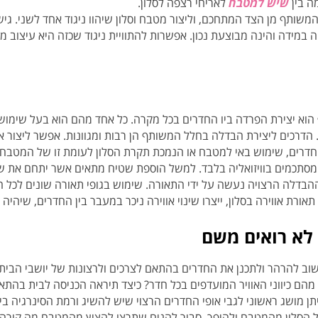
ה בין
שיש למטבח
לאריחי רצפה לסלון.
המשותף מן הצד המתחכם, וליצור מטבח וסלון שיהוו ניגוד אחד לשני. גישה
יה במידה והינה מבוצעת נכון. אפשרות להתוויית ניגוד שכזה היא עיצוב מ
וא יצירת הפרדה ביו החדרים בכל מקרה. כל אחד מהם הוא בעל שימוש 
 הדרכים ליצירת הבדלה בחלל המשותף הן רבות ומגוונות. אפשר ליצור א
 החדרים, שימוש באי למטבח או הנמכת תקרת הסלון לעומת זו של המטבח.
מסתכמים בוויזואליה בלבד. למשל הוספת שטיח מתאים אשר יתחם את 
ההבדלה הרצויה נעשה על ידי התאורה. שימוש בגופי תאורה שונים לכל ח
רת אווירה בסלון, ייצרו שינוי אווירה ניכר במעבר בין החדרים, שיהיה י
 לא רואים משם
וב להרהר ולתכנן את החדרים בהתאם לצרכים ולרצונות של יושבי הבית.
ם כיווני האוויר המועדפים בכל חדר? כיצד תיראה הכניסה לבית בהתא
תן מושג ראשוני לגבי אופי החדרים הרצוי שיש להשיג ורמת הסינרגיה בי
 הסלון מהמטבח ולהיפך. סביר להניח שתרצו להציץ מהמטבח מה קורה בס