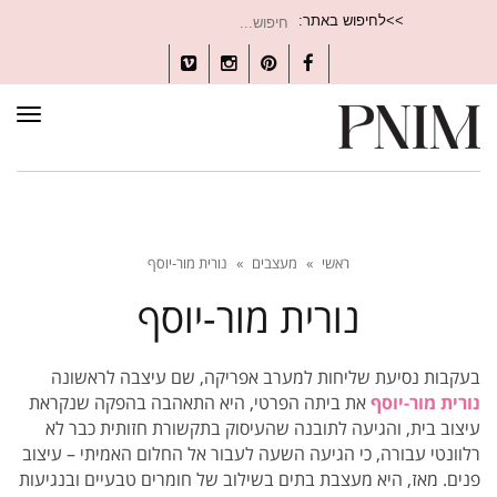
חיפוש
>>לחיפוש באתר:
עבור:
Vimeo
Instagram
Pinterest
Facebook
תפרי
ראשי
»
מעצבים
»
נורית מור-יוסף
נורית מור-יוסף
בעקבות נסיעת
שליחות למערב אפריקה, שם עיצבה לראשונה
נורית מור-יוסף
את ביתה הפרטי, היא התאהבה בהפקה שנקראת
עיצוב בית, והגיעה לתובנה ש
העיסוק בתקשורת חזותית כבר לא
רלוונטי עבורה, כי הגיעה השעה לעבור אל החלום האמיתי – עיצוב
פנים. מאז, היא מעצבת בתים בשילוב של חומרים טבעיים ובנגיעות