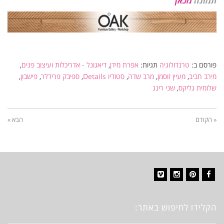
תמונה
מכאן
פורסם ב:
טרנדולוגיה
תגיות:
אפרת מידן
,
דיאגונל - אדריכלות ועיצוב פנים
,
מירב חביב
,
מעיין זוסמן
,
מרב שדה
,
סטודיו Details
,
ספיבק פרידלר
,
פישבון
,
שלומית גליקס
,
שני רינג
« הקודם
הבא »
Vimeo
Instagram
Pinterest
Facebook
הקלידו לחיפוש באתר: